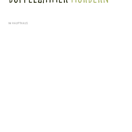
IM HAUPTHAUS
Unsere 21 m² großen Doppelzimmer Modern im Hauptgebäude bieten bequeme
Doppelbetten und ein eigenes Badezimmer. Alle Zimmer sind mit kostenfreien W-Lan
und einem Flachbild-TV ausgestattet.
Ausstattung
Badezimmer
Kostenlose Pflegeprodukte | Dusche | WC | Handtücher | Haartrockner