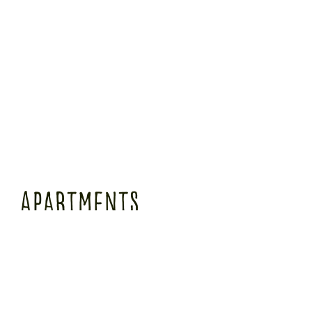
apartments
Unsere insgesamt 10 Langzeitapartments auf Zeit in München verfügen allesamt über
eine Küchenzeile mit partiellem Blick in unseren idyllischen Garten. Die großen
Badezimmer sind mit Dusche, Föhn und reichlich Platz ausgestattet. Diese Zimmer