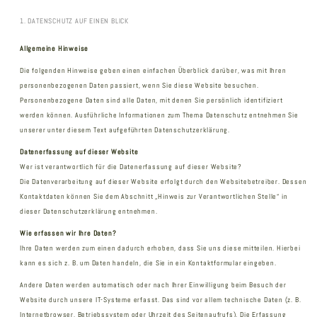
1. DATENSCHUTZ AUF EINEN BLICK
Allgemeine Hinweise
Die folgenden Hinweise geben einen einfachen Überblick darüber, was mit Ihren
personenbezogenen Daten passiert, wenn Sie diese Website besuchen.
Personenbezogene Daten sind alle Daten, mit denen Sie persönlich identifiziert
werden können. Ausführliche Informationen zum Thema Datenschutz entnehmen Sie
unserer unter diesem Text aufgeführten Datenschutzerklärung.
Datenerfassung auf dieser Website
Wer ist verantwortlich für die Datenerfassung auf dieser Website?
Die Datenverarbeitung auf dieser Website erfolgt durch den Websitebetreiber. Dessen
Kontaktdaten können Sie dem Abschnitt „Hinweis zur Verantwortlichen Stelle“ in
dieser Datenschutzerklärung entnehmen.
Wie erfassen wir Ihre Daten?
Ihre Daten werden zum einen dadurch erhoben, dass Sie uns diese mitteilen. Hierbei
kann es sich z. B. um Daten handeln, die Sie in ein Kontaktformular eingeben.
Andere Daten werden automatisch oder nach Ihrer Einwilligung beim Besuch der
Website durch unsere IT-Systeme erfasst. Das sind vor allem technische Daten (z. B.
Internetbrowser, Betriebssystem oder Uhrzeit des Seitenaufrufs). Die Erfassung